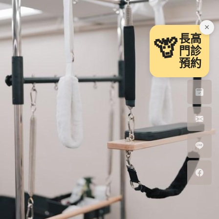
×
長高
🦒
門診
預約