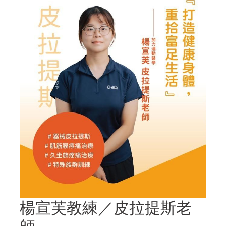
楊宣芙教練／皮拉提斯老