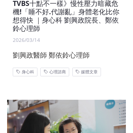
TVBS十點不一樣》慢性壓力暗藏危
機!「睡不好.代謝亂」身體老化比你
想得快 ｜身心科 劉興政院長、鄭依
鈴心理師
2026/03/14
劉興政醫師 鄭依鈴心理師
身心科
心理諮商
媒體文章