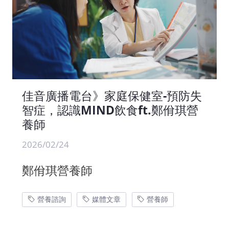
佳音廣播電台》家庭保健室-預防失
智症，認識MIND飲食ft.鄭佾琪營
養師
2026/02/24
鄭佾琪營養師
營養諮詢
媒體文章
營養師