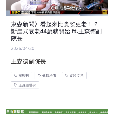
東森新聞》看起來比實際更老！？
斷崖式衰老44歲就開始 ft.王森德副
院長
2026/04/20
王森德副院長
家醫科
健康檢查
媒體文章
王森德醫師