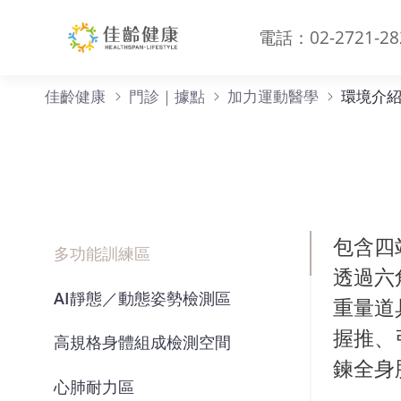
電話：02-2721-28
環境介紹
佳齡健康
門診｜據點
加力運動醫學
環境介
包含四
多功能訓練區
透過六
AI靜態／動態姿勢檢測區
重量道
握推、
高規格身體組成檢測空間
鍊全身
心肺耐力區