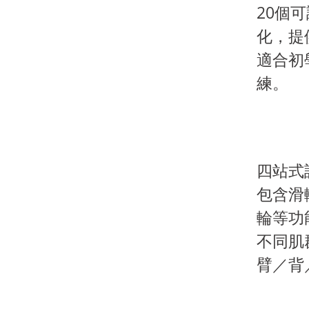
20個
化，提
適合初
練。
四站式
包含滑
輪等功
不同肌
臂／背