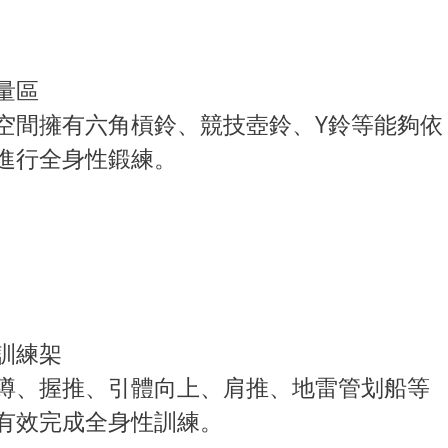
量區
空間擁有六角槓鈴、競技壺鈴、Y鈴等能夠依
進行全身性鍛練。
訓練架
蹲、握推、引體向上、肩推、地雷管划船等
有效完成全身性訓練。