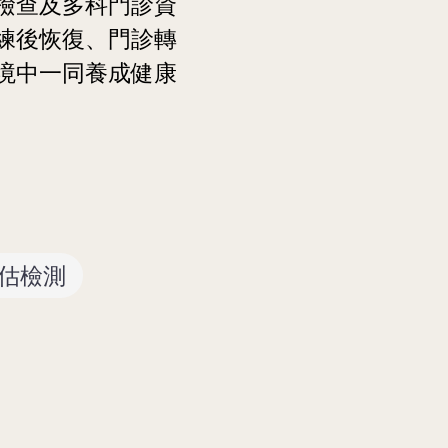
檢查及多科門診資
練後恢復、門診轉
境中一同養成健康
估檢測