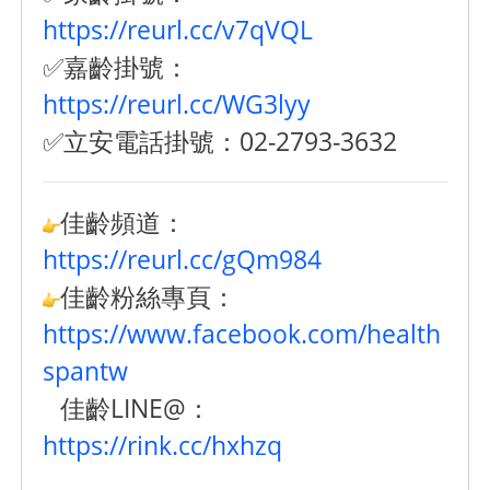
https://reurl.cc/v7qVQL
✅嘉齡掛號：
https://reurl.cc/WG3lyy
✅立安電話掛號：02-2793-3632
佳齡頻道：
https://reurl.cc/gQm984
佳齡粉絲專頁：
https://www.facebook.com/health
spantw
佳齡LINE@：
https://rink.cc/hxhzq