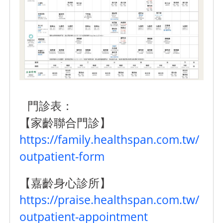
門診表：
【家齡聯合門診】
https://family.healthspan.com.tw/
outpatient-form
【嘉齡身心診所】
https://praise.healthspan.com.tw/
outpatient-appointment