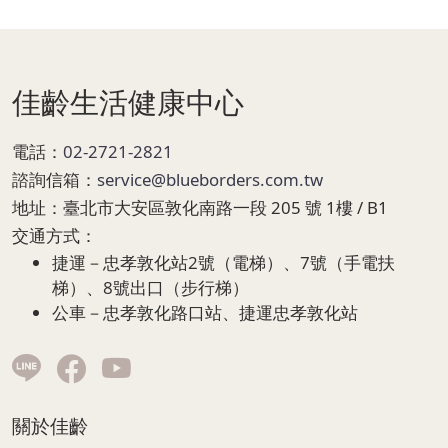
Page Footer
佳齡生活健康中心
電話：
02-2721-2821
諮詢信箱：
service@blueborders.com.tw
地址：
臺北市大安區敦化南路一段 205 號 1樓 / B1
交通方式：
捷運－忠孝敦化站2號（電梯）、7號（手電扶
梯）、8號出口（步行梯）
公車－忠孝敦化路口站、捷運忠孝敦化站
關於佳齡