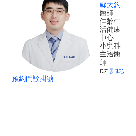
蘇大鈞
醫師
佳齡生
活健康
中心
小兒科
主治醫
師
👉
點此
預約門診掛號