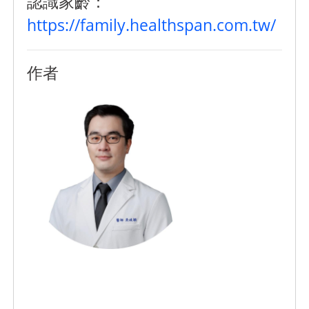
認識家齡：
https://family.healthspan.com.tw/
作者