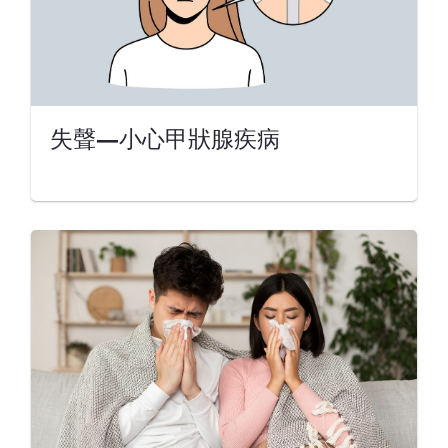
失聲—小心甲狀腺疾病