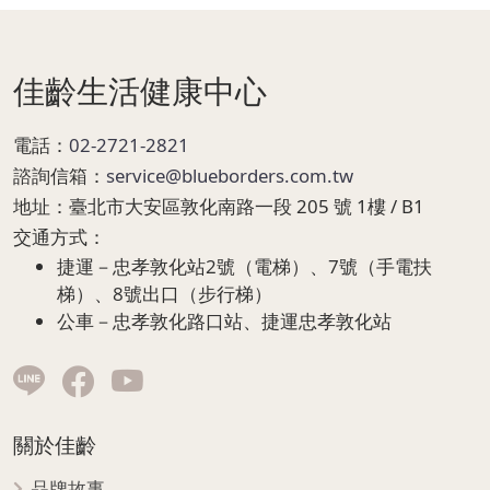
Page Footer
佳齡生活健康中心
電話：
02-2721-2821
諮詢信箱：
service@blueborders.com.tw
地址：
臺北市大安區敦化南路一段 205 號 1樓 / B1
交通方式：
捷運－忠孝敦化站2號（電梯）、7號（手電扶
梯）、8號出口（步行梯）
公車－忠孝敦化路口站、捷運忠孝敦化站
關於佳齡
品牌故事