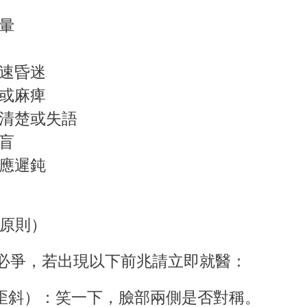
頭暈
快速昏迷
力或麻痺
不清楚或失語
偏盲
反應遲鈍
T原則
）
必爭，若出現以下前兆請立即就醫：
部歪斜）：笑一下，臉部兩側是否對稱。