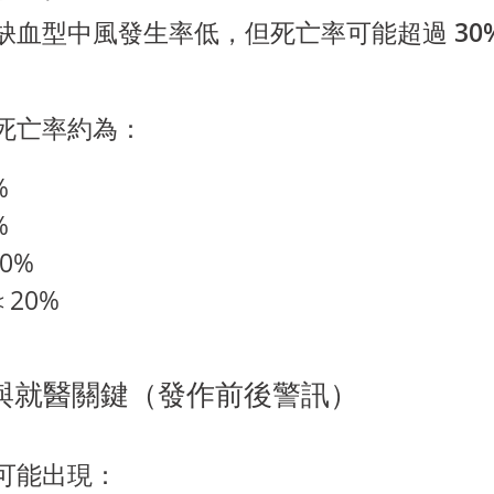
缺血型中風發生率低，但
死亡率可能超過
30
死亡率約為：
%
%
0%
20%
與就醫關鍵（發作前後警訊）
可能出現：