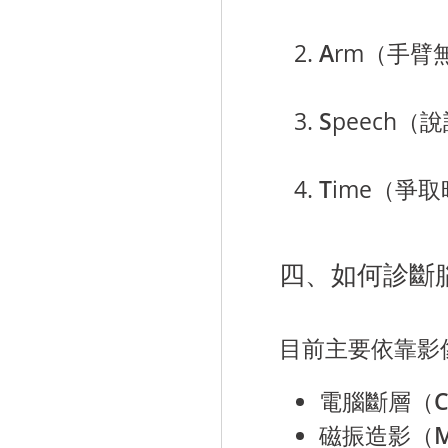
A
rm（手臂
S
peech
T
ime（爭
四、如何診斷
目前主要依靠影
電腦斷層（C
磁振造影（M