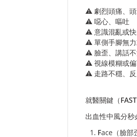
⚠️ 劇烈頭痛、
⚠️ 噁心、嘔吐
⚠️ 意識混亂或
⚠️ 單側手腳無
⚠️ 臉歪、講話
⚠️ 視線模糊或
⚠️ 走路不穩、
就醫關鍵
（
FAS
出血性中風分秒
F
ace（臉