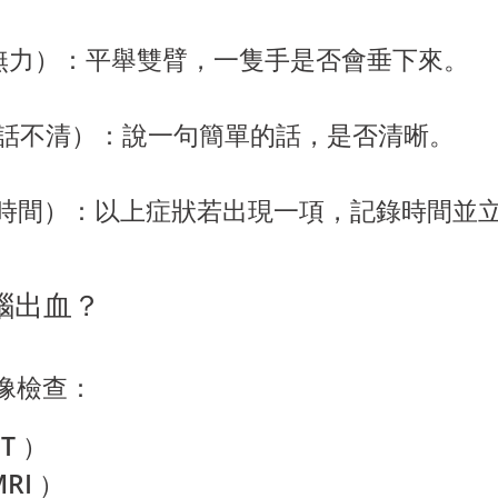
無力）：平舉雙臂，一隻手是否會垂下來。
（說話不清）：說一句簡單的話，是否清晰。
取時間）：
以上症狀若出現一項
，記錄時間並立
腦出血？
像檢查：
T
）
RI
）