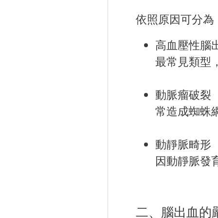
依照原因可分為
高血壓性腦
最常見類型
動脈瘤破裂
常造成蜘蛛
動靜脈畸形（
因動靜脈發
二、腦出血的