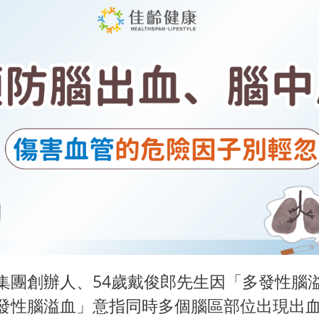
集團創辦人、54歲戴俊郎先生因「多發性腦
發性腦溢血」意指同時多個腦區部位出現出