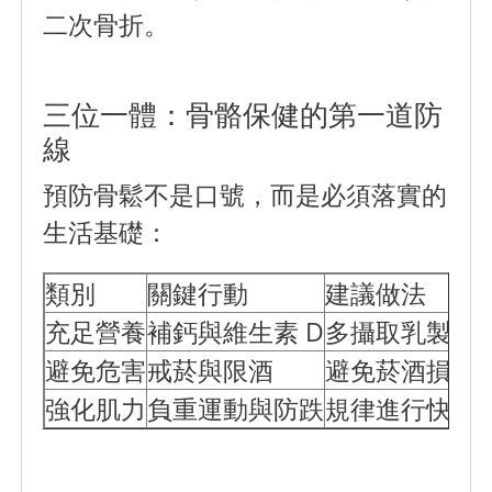
二次骨折。
三位一體：骨骼保健的第一道防
線
預防骨鬆不是口號，而是必須落實的
生活基礎：
類別
關鍵行動
建議做法
充足營養
補鈣與維生素 D
多攝取乳製品
避免危害
戒菸與限酒
避免菸酒損害
強化肌力
負重運動與防跌
規律進行快走