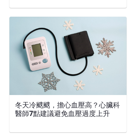
冬天冷颼颼，擔心血壓高？心臟科
醫師7點建議避免血壓過度上升