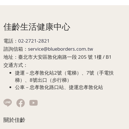
Page Footer
佳齡生活健康中心
電話：
02-2721-2821
諮詢信箱：
service@blueborders.com.tw
地址：
臺北市大安區敦化南路一段 205 號 1樓 / B1
交通方式：
捷運－忠孝敦化站2號（電梯）、7號（手電扶
梯）、8號出口（步行梯）
公車－忠孝敦化路口站、捷運忠孝敦化站
關於佳齡