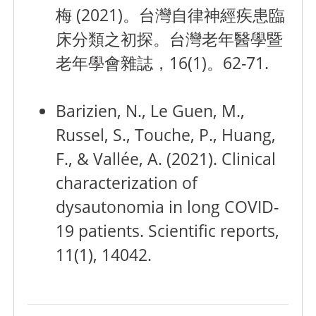
梅 (2021)。台灣自律神經疾患臨
床分類之初探。台灣老年醫學暨
老年學會雜誌，16(1)。62-71.
Barizien, N., Le Guen, M.,
Russel, S., Touche, P., Huang,
F., & Vallée, A. (2021). Clinical
characterization of
dysautonomia in long COVID-
19 patients. Scientific reports,
11(1), 14042.