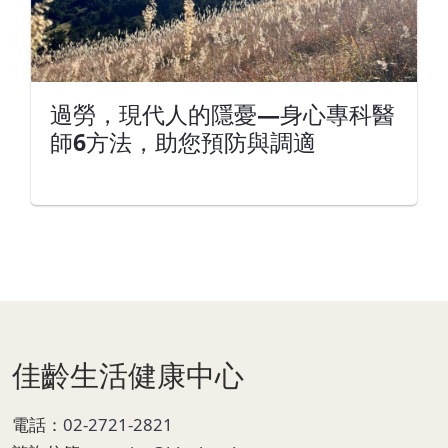
過勞，現代人的隱憂—身心專科醫
師6方法，助您預防與調適
Page Footer
佳齡生活健康中心
電話：
02-2721-2821