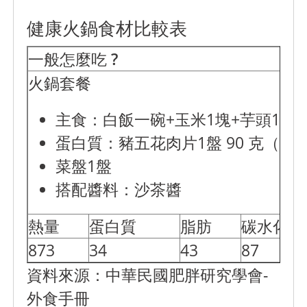
健康火鍋食材比較表
一般怎麼吃 ?
火鍋套餐
主食：白飯一碗+玉米1塊+芋頭1小
蛋白質：豬五花肉片1盤 90 克（高
菜盤1盤
搭配醬料：沙茶醬
熱量
蛋白質
脂肪
碳水化合
873
34
43
87
資料來源：中華民國肥胖研究學會-
外食手冊